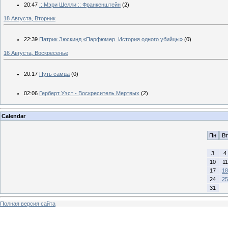
20:47
:: Мэри Шелли :: Франкенштейн
(2)
18 Августа, Вторник
22:39
Патрик Зюскинд «Парфюмер. История одного убийцы»
(0)
16 Августа, Воскресенье
20:17
Путь самца
(0)
02:06
Герберт Уэст - Воскреситель Мертвых
(2)
Calendar
Пн
Вт
3
4
10
11
17
18
24
25
31
Полная версия сайта