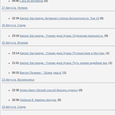
09:40
Сага об инглингах
(0)
27 Августа, Четверг
22:34
Карлос Кастанеда: Активная сторона бесконечности. Том 10
(0)
26 Августа, Среда
23:16
Карлос Кастанеда - Учение дона Хуана: Отдельная реальность.
(0)
25 Августа, Вторник
23:14
Карлос Кастанеда - Учение дона Хуана: Путешествие в Икстлан.
(1)
21:01
Карлос Кастанеда - Учение дона Хуана: Путь знания индейцев яки.
(1)
00:15
Виктор Пелевин - "Шлем ужаса"
(1)
23 Августа, Воскресенье
22:30
Аллен Карр «Легкий способ бросить курить»
(0)
20:36
Набоков В. Камера обскура.
(0)
19 Августа, Среда