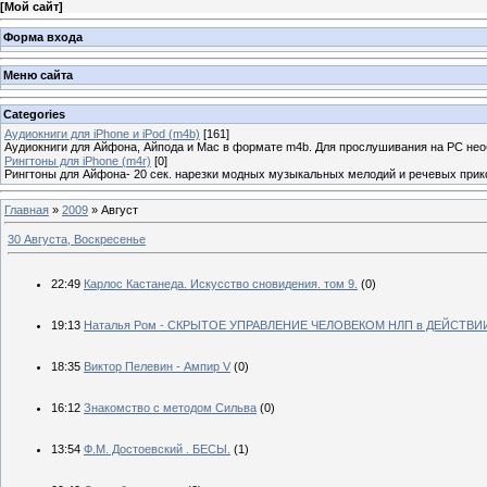
[
Мой сайт
]
Форма входа
Меню сайта
Categories
Аудиокниги для iPhone и iPod (m4b)
[161]
Аудиокниги для Айфона, Айпода и Mac в формате m4b. Для прослушивания на PC не
Рингтоны для iPhone (m4r)
[0]
Рингтоны для Айфона- 20 сек. нарезки модных музыкальных мелодий и речевых прик
Главная
»
2009
»
Август
30 Августа, Воскресенье
22:49
Карлос Кастанеда. Искусство сновидения. том 9.
(0)
19:13
Наталья Ром - СКРЫТОЕ УПРАВЛЕНИЕ ЧЕЛОВЕКОМ НЛП в ДЕЙСТВИ
18:35
Виктор Пелевин - Ампир V
(0)
16:12
Знакомство с методом Сильва
(0)
13:54
Ф.М. Достоевский . БЕСЫ.
(1)