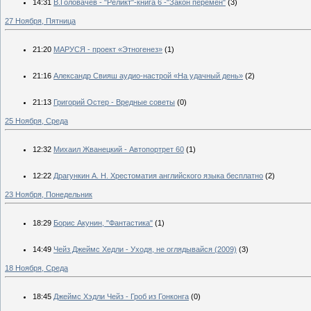
14:31
В.Головачев - "Реликт"-книга 6 -"Закон перемен"
(3)
27 Ноября, Пятница
21:20
МАРУСЯ - проект «Этногенез»
(1)
21:16
Александр Свияш аудио-настрой «На удачный день»
(2)
21:13
Григорий Остер - Вредные советы
(0)
25 Ноября, Среда
12:32
Михаил Жванецкий - Автопортрет 60
(1)
12:22
Драгункин А. Н. Хрестоматия английского языка бесплатно
(2)
23 Ноября, Понедельник
18:29
Борис Акунин, "Фантастика"
(1)
14:49
Чейз Джеймс Хедли - Уходя, не оглядывайся (2009)
(3)
18 Ноября, Среда
18:45
Джеймс Хэдли Чейз - Гроб из Гонконга
(0)