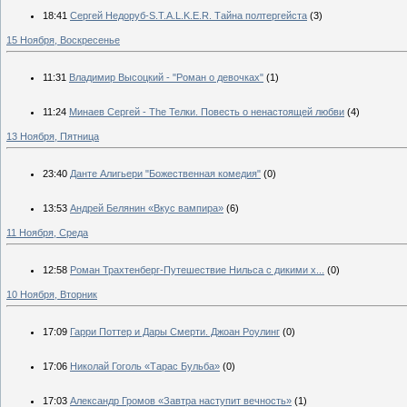
18:41
Сергей Недоруб-S.T.A.L.K.E.R. Тайна полтергейста
(3)
15 Ноября, Воскресенье
11:31
Владимир Высоцкий - "Роман о девочках"
(1)
11:24
Минаев Сергей - The Телки. Повесть о ненастоящей любви
(4)
13 Ноября, Пятница
23:40
Данте Алигьери "Божественная комедия"
(0)
13:53
Андрей Белянин «Вкус вампира»
(6)
11 Ноября, Среда
12:58
Роман Трахтенберг-Путешествие Нильса с дикими х...
(0)
10 Ноября, Вторник
17:09
Гарри Поттер и Дары Смерти. Джоан Роулинг
(0)
17:06
Николай Гоголь «Тарас Бульба»
(0)
17:03
Александр Громов «Завтра наступит вечность»
(1)