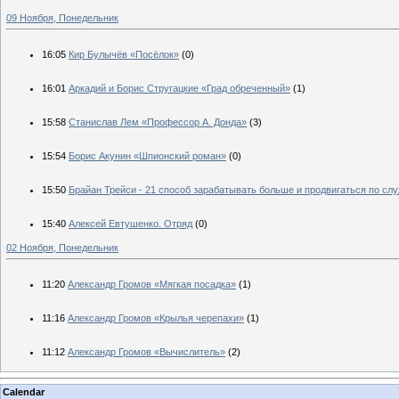
09 Ноября, Понедельник
16:05
Кир Булычёв «Посёлок»
(0)
16:01
Аркадий и Борис Стругацкие «Град обреченный»
(1)
15:58
Станислав Лем «Профессор А. Донда»
(3)
15:54
Борис Акунин «Шпионский роман»
(0)
15:50
Брайан Трейси - 21 способ зарабатывать больше и продвигаться по сл
15:40
Алексей Евтушенко. Отряд
(0)
02 Ноября, Понедельник
11:20
Александр Громов «Мягкая посадка»
(1)
11:16
Александр Громов «Крылья черепахи»
(1)
11:12
Александр Громов «Вычислитель»
(2)
Calendar