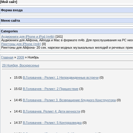
[
Мой сайт
]
Форма входа
Меню сайта
Categories
Аудиокниги для iPhone и iPod (m4b)
[161]
Аудиокниги для Айфона, Айпода и Mac в формате m4b. Для прослушивания на PC не
Рингтоны для iPhone (m4r)
[0]
Рингтоны для Айфона- 20 сек. нарезки модных музыкальных мелодий и речевых прик
Главная
»
2009
»
Ноябрь
29 Ноября, Воскресенье
15:05
В.Головачев - Реликт: 1 Непредвиденные встречи
(0)
15:02
В.Головачев - Реликт: 2 Пришествие
(3)
14:45
В.Головачев - Реликт 3. Возвращение блудного Конструктора
(0)
14:41
В.Головачев. Реликт 4: Дети вечности
(0)
14:37
В.Головачев - Реликт: 5 Контрразведка
(0)