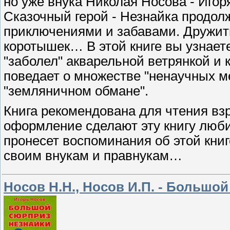
но уже внука Николая Носова - Игор
Сказочный герой - Незнайка продол
приключениями и забавами. Дружит
коротышек… В этой книге вы узнаете
"заболел" акварельной ветрянкой и
поведает о множестве "ненаучных м
"земляничном обмане".
Книга рекомендована для чтения в
оформление сделают эту книгу люби
пронесет воспоминания об этой книг
своим внукам и правнукам…
Носов Н.Н., Носов И.П. - Большо