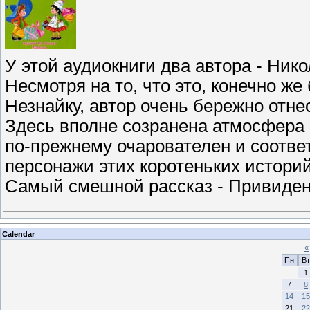
У этой аудиокниги два автора - Нико
Несмотря на то, что это, конечно ж
Незнайку, автор очень бережно отне
Здесь вполне созранена атмосфера
по-прежнему очарователен и соответ
персонажи этих коротеньких историй
Самый смешной рассказ - Привидени
Calendar
«
Пн
Вт
1
7
8
14
15
21
22