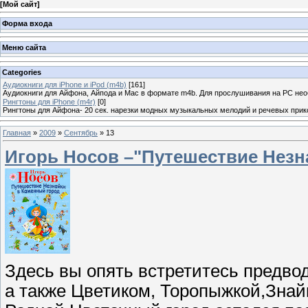
[
Мой сайт
]
Форма входа
Меню сайта
Categories
Аудиокниги для iPhone и iPod (m4b)
[161]
Аудиокниги для Айфона, Айпода и Mac в формате m4b. Для прослушивания на PC не
Рингтоны для iPhone (m4r)
[0]
Рингтоны для Айфона- 20 сек. нарезки модных музыкальных мелодий и речевых прик
Главная
»
2009
»
Сентябрь
»
13
Игорь Носов –"Путешествие Незн
Здесь вы опять встретитесь предв
а также Цветиком, Торопыжкой,Зна