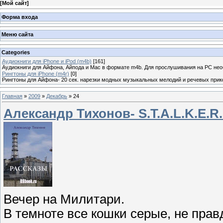
[
Мой сайт
]
Форма входа
Меню сайта
Categories
Аудиокниги для iPhone и iPod (m4b)
[161]
Аудиокниги для Айфона, Айпода и Mac в формате m4b. Для прослушивания на PC не
Рингтоны для iPhone (m4r)
[0]
Рингтоны для Айфона- 20 сек. нарезки модных музыкальных мелодий и речевых прик
Главная
»
2009
»
Декабрь
»
24
Александр Тихонов- S.T.A.L.K.E.R
Вечер на Милитари.
В темноте все кошки серые, не прав