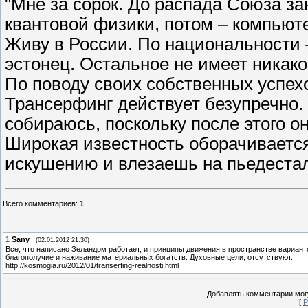
"Мне за сорок. До распада Союза з
квантовой физики, потом – компьют
Живу в России. По национальности –
эстонец. Остальное не имеет никаког
По поводу своих собственных успехо
Трансерфинг действует безупречно
собираюсь, поскольку после этого о
Широкая известность оборачивается
искушению и влезаешь на пьедестал
Всего комментариев
:
1
1
Sany
(02.01.2012 21:30)
Все, что написано Зеландом работает, и принципы движения в пространстве варианто
благополучие и наживание материальных богатств. Духовные цели, отсутствуют.
http://kosmogia.ru/2012/01/transerfing-realnosti.html
Добавлять комментарии могу
[
Р