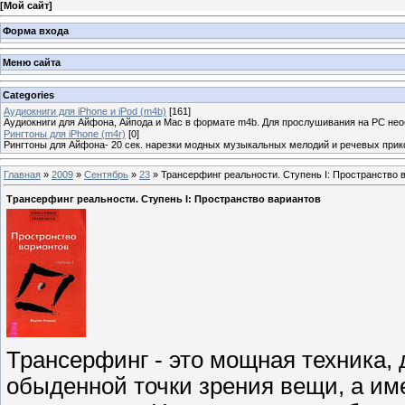
[
Мой сайт
]
Форма входа
Меню сайта
Categories
Аудиокниги для iPhone и iPod (m4b)
[161]
Аудиокниги для Айфона, Айпода и Mac в формате m4b. Для прослушивания на PC не
Рингтоны для iPhone (m4r)
[0]
Рингтоны для Айфона- 20 сек. нарезки модных музыкальных мелодий и речевых прик
Главная
»
2009
»
Сентябрь
»
23
» Трансерфинг реальности. Ступень I: Пространство 
Трансерфинг реальности. Ступень I: Пространство вариантов
Трансерфинг - это мощная техника,
обыденной точки зрения вещи, а им