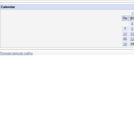
Calendar
«
Пн
Вт
1
7
8
14
15
21
22
28
29
Полная версия сайта